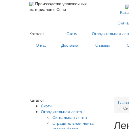
Производство упаковочных
материалов в Сочи
Ката
Скача
Каталог
Скотч
Оградительная лен
О нас
Доставка
Отзывы
С
Каталог
Глав
Скотч
Си
Оградительная лента
Сигнальная лента
Ле
Оградительная лента
красно-белая