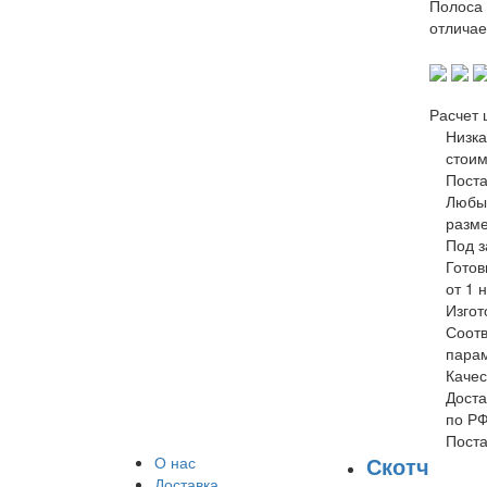
Полоса 
отличае
Расчет 
Низка
стоим
Поста
Любы
разм
Под з
Готов
от 1 
Изгот
Соотв
пара
Качес
Доста
по Р
Поста
Скотч
О нас
Доставка