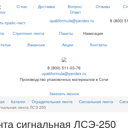
О нас
Доставка
Вопрос-
Отзывы
Ст
Ответ
лог
upakformula@yandex.ru
8 (800) 5
ть прайс-лист
та
Стреппинг лента
Пакеты
Навигация
татьи
Вакансии
Акции
Контакты
8 (800) 511-03-76
upakformula@yandex.ru
Производство упаковочных материалов в Сочи
Заказать звонок
ная
Каталог
Оградительная лента
Сигнальная лента
Сигн
гнальная лента ЛСЭ 250
нта сигнальная ЛСЭ-250