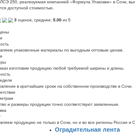
ЛСЭ 250, реализуемая компанией «Формула Упаковки» в Сочи, вып
тся доступной стоимостью.
3
оценок, среднее:
5.00
из 5
цены
я
ость
вляем упаковочные материалы по выгодным оптовым ценам.
е
еры
аказ изготовим продукцию любой требуемой ширины и длины.
ность
недели
овление в кратчайшие сроки на собственном производстве в Сочи.
етствие
метрам
тво и размеры продукции точно соответствуют заявленным.
вка
Ф
вляем продукцию не только в Сочи, но и во все регионы России и 
Оградительная лента