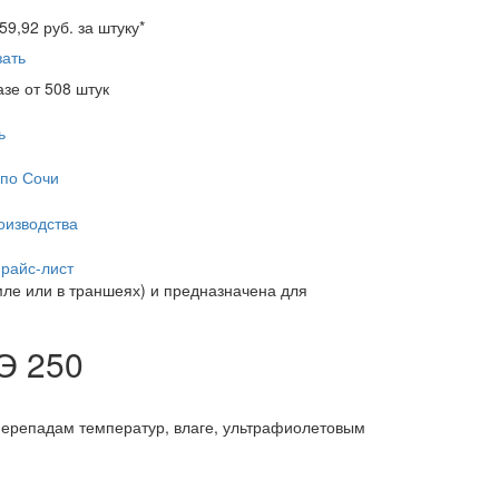
59,92
руб. за штуку
*
зать
азе от 508 штук
ь
 по Сочи
оизводства
прайс-лист
емле или в траншеях) и предназначена для
Э 250
 перепадам температур, влаге, ультрафиолетовым