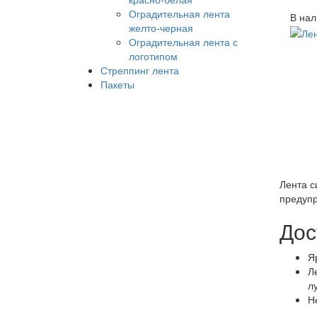
Оградительная лента
В нал
желто-черная
Оградительная лента с
логотипом
Стреппинг лента
Пакеты
Лента с
предупр
Дос
Я
Л
л
Н